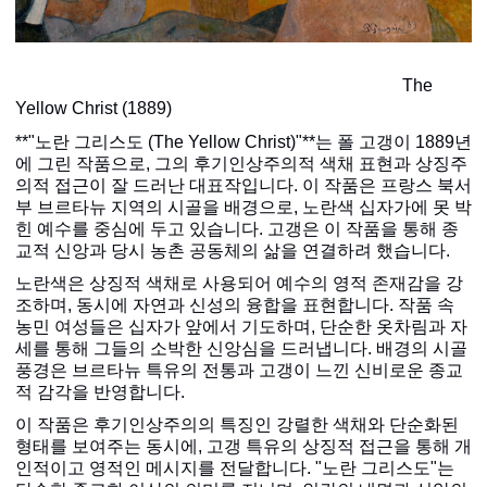
The
Yellow Christ (1889)
**"
노란 그리스도
(The Yellow Christ)"**
는 폴 고갱이
1889
년
에 그린 작품으로
,
그의 후기인상주의적 색채 표현과 상징주
의적 접근이 잘 드러난 대표작입니다
.
이 작품은 프랑스 북서
부 브르타뉴 지역의 시골을 배경으로
,
노란색 십자가에 못 박
힌 예수를 중심에 두고 있습니다
.
고갱은 이 작품을 통해 종
교적 신앙과 당시 농촌 공동체의 삶을 연결하려 했습니다
.
노란색은 상징적 색채로 사용되어 예수의 영적 존재감을 강
조하며
,
동시에 자연과 신성의 융합을 표현합니다
.
작품 속
농민 여성들은 십자가 앞에서 기도하며
,
단순한 옷차림과 자
세를 통해 그들의 소박한 신앙심을 드러냅니다
.
배경의 시골
풍경은 브르타뉴 특유의 전통과 고갱이 느낀 신비로운 종교
적 감각을 반영합니다
.
이 작품은 후기인상주의의 특징인 강렬한 색채와 단순화된
형태를 보여주는 동시에
,
고갱 특유의 상징적 접근을 통해 개
인적이고 영적인 메시지를 전달합니다
. "
노란 그리스도
"
는