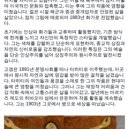
위치를 차지하고 있습니다
.
그는 어릴 때 페루에서 잠시 머물
며 이국적인 문화와 접촉했고
,
이는 후에 그의 작품에 영향을
미쳤습니다
.
젊은 시절 해군과 증권 중개업자로 안정된 삶을
살았으나
,
점차 그림에 매료되어
1883
년 화가로 전업했습니
다
.
초기에는 인상파 화가들과 교류하며 활동했지만
,
기존 방식
에 한계를 느끼고 자신만의 독창적인 스타일을 개발했습니
다
.
그는 색채를 강렬하고 단순하게 표현하며
,
종교적 상징과
자연의 신비로움을 강조했습니다
.
이러한 특징은 그의 예술
을 단순 인상주의를 넘어 상징주의와 원시주의로 발전시켰
습니다
.
고갱은
1891
년 문명사회를 떠나 타히티로 이주했는데
,
이곳
에서 원시적 자연과 삶에 영감을 받아 많은 걸작을 남겼습니
다
.
타히티의 여인들과 풍경을 소재로 한 그의 작품은 현대미
술에 큰 영향을 끼쳤습니다
.
그러나 그는 재정적 어려움과 건
강 악화 속에서 고통스러운 삶을 이어갔고
,
말년에는 마르키
즈 제도의 히바오아 섬에서 은둔하며 작품 활동을 계속했습
니다
.
그는
1903
년 그곳에서 병으로 세상을 떠났습니다
.