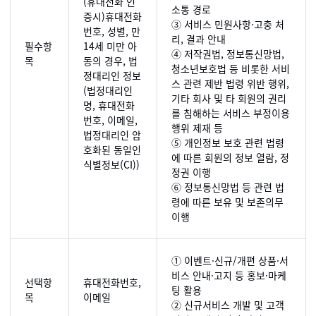
(휴대전화 인
소통 경로
증시)휴대전화
③ 서비스 민원사항·고충 처
번호, 성별, 만
리, 결과 안내
필수항
14세 미만 아
④ 저작권법, 정보통신망법,
목
동의 경우, 법
청소년보호법 등 비롯한 서비
정대리인 정보
스 관련 제반 법령 위반 행위,
(법정대리인
기타 회사 및 타 회원의 권리
명, 휴대전화
를 침해하는 서비스 부정이용
번호, 이메일,
행위 제재 등
법정대리인 암
⑤ 개인정보 보호 관련 법령
호화된 동일인
에 따른 회원의 정보 열람, 정
식별정보(CI))
정권 이행
⑥ 정보통신망법 등 관련 법
령에 따른 보유 및 보존의무
이행
① 이벤트·신규/개편 상품·서
비스 안내·고지 등 홍보·마케
선택항
휴대전화번호,
팅 활용
목
이메일
② 신규서비스 개발 및 고객