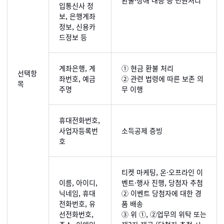
환불·장애 대응 등 민원처리
입통신사 정
보, 은행계좌
정보, 신용카
드정보 등
계좌은행, 계
① 현금 환불 처리
선택항
좌번호, 예금
② 관련 법령에 따른 보존 의
목
주명
무 이행
휴대전화번호,
사업자등록번
소득공제 증빙
호
티켓 마케팅, 온·오프라인 이
이름, 아이디,
벤트·행사 진행, 당첨자 추첨
닉네임, 휴대
② 이벤트 당첨자에 대한 경
전화번호, 유
품 배송
선전화번호,
③ 위 ①, ②업무의 위탁 또는