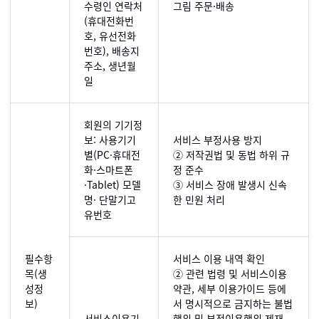
수령인 연락처
그림 주문·배송
(휴대전화번
호, 유선전화
번호), 배송지
주소, 생년월
일
회원의 기기정
보: 사용기기
서비스 부정사용 방지
별(PC·휴대전
② 저작권법 및 동법 하위 규
화·스마트폰
정 준수
·Tablet) 모델
③ 서비스 장애 발생시 신속
명· 단말기고
한 민원 처리
유번호
필수항
서비스 이용 내역 확인
목(생
② 관련 법령 및 서비스이용
성정
약관, 세부 이용가이드 등에
보)
서 명시적으로 금지하는 불법
서비스이용기
행위 및 부정이용행위 제재