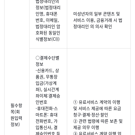
법정대리인의
정보(법정대리
인명, 휴대폰
미성년자의 일부 콘텐츠 및
번호, 이메일,
서비스 이용, 금융거래 시 법
법정대리인 암
정대리인 의 의사 확인
호화된 동일인
식별정보(CI))
○결제수단별
정보
-신용카드, 상
품권, 무통장
입금(가상계
좌), 실시간계
좌이체:결제승
인번호
① 유료서비스 계약의 이행
필수항
-휴대전화·스
및 서비스 제공에 따른 요금
목(회
마트폰: 휴대
청구·결제·정산·할인
원입력
전화번호, 가
② 관련 법령에 따른 보존 및
정보)
입통신사, 결
제공 의무 이행
제승인번호 등
③ 유료서비스 계약 이행 업