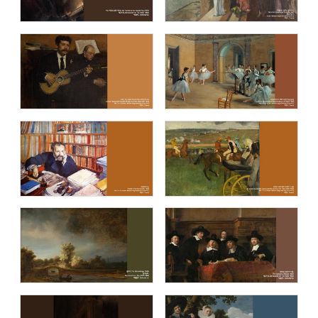
에두아르 마네 (Edouard Manet)
종교화 (Holy pictures)
요하네스 베르메르 (Johannes Vermeer)
스웨덴국립미술관 (National Museum
of Sweden)
시카고 미술관 (The Art Institute of
메트로폴리탄 미술관 (The Metropolitan
Chicago)
Museum of Art - The MET)
세계 유명 미술관 아트 컬렉션 / The
탁자에서 (On the Table)
collection of the world's famous art
museums