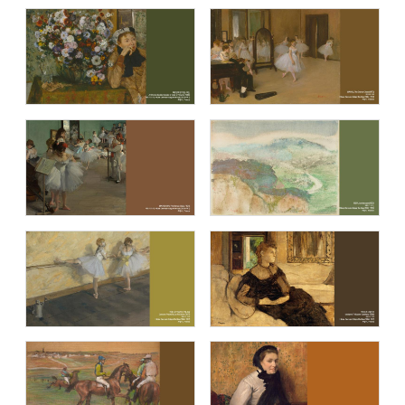
블루캔버스 명화추천9