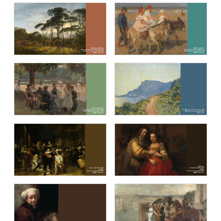
제임스 티소 (James Tissot )
앙리 루소(Henri Rousseau: Pioneer of
Fantasy)
내셔널 갤러리 (The National Gallery,
오르세 미술관 (Musée d’Orsay)
London)
큐비즘: 시각의 전환 (Cubism: Changing
음악이 흐르는 명화(Masterpiece with
Perspectives)
music)
세계의 봄 (Spring in the world)
렘브란트 반 레인 (Rembrandt van Rijn)