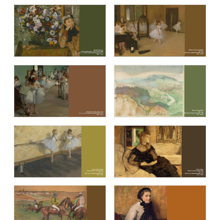
블루캔버스 명화추천9