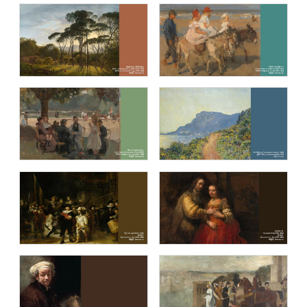
제임스 티소 (James Tissot )
앙리 루소(Henri Rousseau: Pioneer of
Fantasy)
내셔널 갤러리 (The National Gallery,
오르세 미술관 (Musée d’Orsay)
London)
큐비즘: 시각의 전환 (Cubism: Changing
음악이 흐르는 명화(Masterpiece with
Perspectives)
music)
세계의 봄 (Spring in the world)
렘브란트 반 레인 (Rembrandt van Rijn)