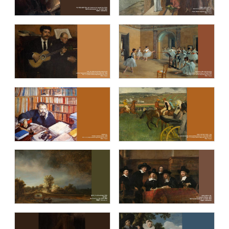
에두아르 마네 (Edouard Manet)
종교화 (Holy pictures)
요하네스 베르메르 (Johannes Vermeer)
스웨덴국립미술관 (National Museum
of Sweden)
시카고 미술관 (The Art Institute of
메트로폴리탄 미술관 (The Metropolitan
Chicago)
Museum of Art - The MET)
세계 유명 미술관 아트 컬렉션 / The
탁자에서 (On the Table)
collection of the world's famous art
museums