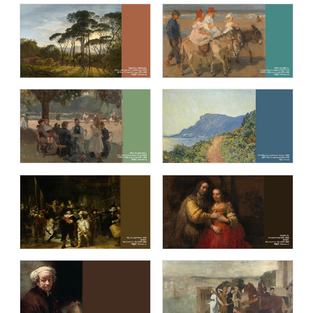
제임스 티소 (James Tissot )
앙리 루소(Henri Rousseau: Pioneer of
Fantasy)
내셔널 갤러리 (The National Gallery,
오르세 미술관 (Musée d’Orsay)
London)
큐비즘: 시각의 전환 (Cubism: Changing
음악이 흐르는 명화(Masterpiece with
Perspectives)
music)
세계의 봄 (Spring in the world)
렘브란트 반 레인 (Rembrandt van Rijn)