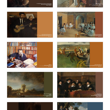
에두아르 마네 (Edouard Manet)
종교화 (Holy pictures)
요하네스 베르메르 (Johannes Vermeer)
스웨덴국립미술관 (National Museum
of Sweden)
시카고 미술관 (The Art Institute of
메트로폴리탄 미술관 (The Metropolitan
Chicago)
Museum of Art - The MET)
세계 유명 미술관 아트 컬렉션 / The
탁자에서 (On the Table)
collection of the world's famous art
museums