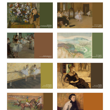
블루캔버스 명화추천9