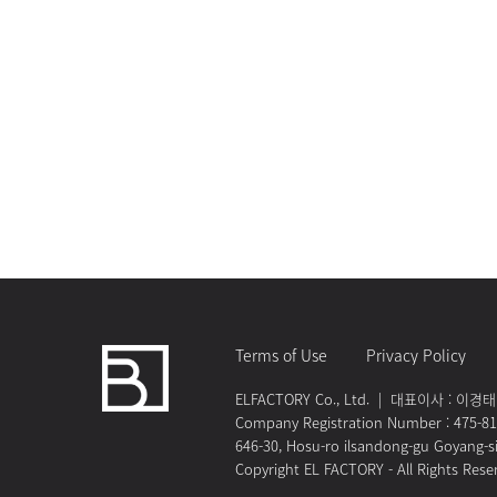
Terms of Use
Privacy Policy
ELFACTORY Co., Ltd. | 대표이사 : 이경태 | 
Company Registration Number : 475-8
646-30, Hosu-ro ilsandong-gu Goyang-s
Copyright EL FACTORY - All Rights Rese