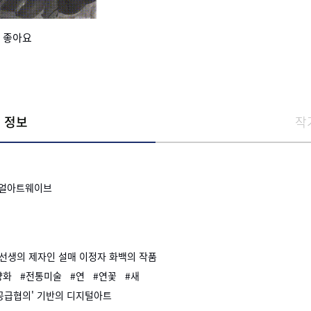
 좋아요
 정보
작
얼아트웨이브
 선생의 제자인 설매 이정자 화백의 작품
양화
#전통미술
#연
#연꽃
#새
 공급협의' 기반의 디지털아트