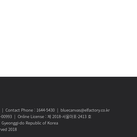
Contact Phone : 1644-5430 | bluecanvas@elfactory.co.kr
1-00993 | Online License : 제 2018-서울마포-2413 호
i Gyeonggi-do Republic of Korea
rved 2018