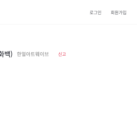
로그인
회원가입
화백)
한얼아트웨이브
신고