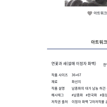
아트워크

아트워크
연꽃과 새(설매 이정자 화백)
한
작품 사이즈
36×67
재료
화선지
작품 설명
남종화의 대가 남농 허건
해시태그
#남종화
#한국화
#동
저작권 출처
이정자 화백 '2차저작물