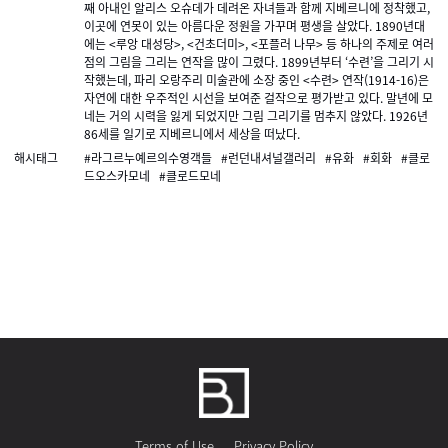
째 아내인 알리스 오슈데가 데려온 자녀들과 함께 지베르니에 정착했고,
이곳에 연못이 있는 아름다운 정원을 가꾸며 평생을 살았다. 1890년대
에는 <루앙 대성당>, <건초더미>, <포플러 나무> 등 하나의 주제로 여러
점의 그림을 그리는 연작을 많이 그렸다. 1899년부터 ‘수련’을 그리기 시
작했는데, 파리 오랑주리 미술관에 소장 중인 <수련> 연작(1914-16)은
자연에 대한 우주적인 시선을 보여준 걸작으로 평가받고 있다. 말년에 모
네는 거의 시력을 잃게 되었지만 그림 그리기를 멈추지 않았다. 1926년
86세를 일기로 지베르니에서 세상을 떠났다.
해시태그
#라그르누예르의수영객들
#런던내셔널갤러리
#유화
#회화
#클로
드오스카모네
#클로드모네
Terms of Use
Privacy Policy