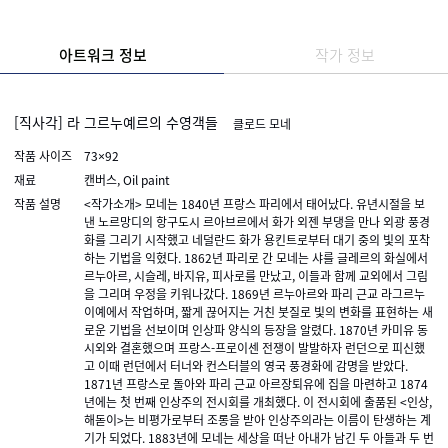
아트워크 정보
작가 정보
[직사각] 라 그르누예르의 수영객들
클로드 모네
작품 사이즈
73×92
재료
캔버스, Oil paint
작품 설명
<작가소개> 모네는 1840년 프랑스 파리에서 태어났다. 유년시절을 보
낸 노르망디의 항구도시 르아브르에서 화가 외젠 부댕을 만나 외광 풍경
화를 그리기 시작했고 네덜란드 화가 용킨트로부터 대기 중의 빛의 포착
하는 기법을 익혔다. 1862년 파리로 간 모네는 샤를 글레르의 화실에서
르누아르, 시슬레, 바지유, 피사로를 만났고, 이들과 함께 교외에서 그림
을 그리며 우정을 키워나갔다. 1869년 르누아르와 파리 근교 라그르누
이예에서 작업하며, 짧게 끊어지는 거친 붓질로 빛의 변화를 표현하는 새
로운 기법을 선보이며 인상파 양식의 등장을 알렸다. 1870년 카미유 동
시외와 결혼했으며 프랑스-프로이센 전쟁이 발발하자 런던으로 피신했
고 이때 런던에서 터너와 컨스터블의 영국 풍경화에 감명을 받았다.
1871년 프랑스로 돌아와 파리 근교 아르장퇴유에 집을 마련하고 1874
년에는 첫 번째 인상주의 전시회를 개최했다. 이 전시회에 출품된 <인상,
해돋이>는 비평가로부터 조롱을 받아 인상주의라는 이름이 탄생하는 계
기가 되었다. 1883년에 모네는 세상을 떠난 아내가 남긴 두 아들과 두 번